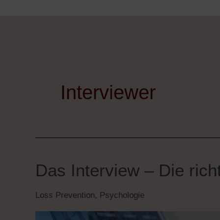
Zum
Inhalt
springen
Interviewer
Das Interview – Die rich
Das
Interview
Loss Prevention
,
Psychologie
–
Die